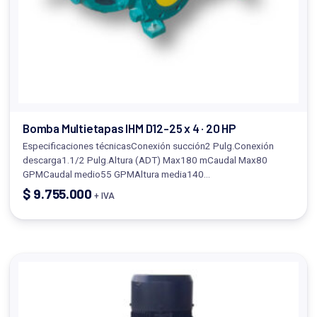
Bomba Multietapas IHM D12-25 x 4 · 20 HP
Especificaciones técnicasConexión succión2 Pulg.Conexión
descarga1.1/2 Pulg.Altura (ADT) Max180 mCaudal Max80
GPMCaudal medio55 GPMAltura media140…
$
9.755.000
+ IVA