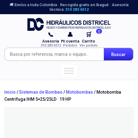
🚚 Envíos a toda Colombia · Recogida gratis en Ibagué · Asesoría
técnica:
310 283 6512
0
📞
👤
🛒
Asesoría
Mi cuenta
Carrito
310 283 6512
Pedidos
Ver pedido
Buscar
Inicio
/
Sistemas de Bombeo
/
Motobombas
/ Motobomba
Centrífuga IHM 5×25/25LD · 19 HP