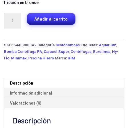
fricción en bronce.
Motobomba
Añadir al carrito
Centrífuga
IHM
5x25/25LD
·
SKU:
64409000A2
Categoría:
Motobombas
Etiquetas:
Aquarium
,
19
Bomba Centrifuga PA
,
Caracol Super
,
Centrífugas
,
Eurolinea
,
Hy-
HP
Flo
,
Minimax
,
Piscina Hierro
Marca:
IHM
cantidad
Descripción
Información adicional
Valoraciones (0)
Descripción