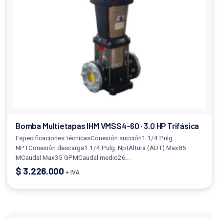
Bomba Multietapas IHM VMSS4-60 · 3.0 HP Trifásica
Especificaciones técnicasConexión succión1.1/4 Pulg.
NPTConexión descarga1.1/4 Pulg. NptAltura (ADT) Max85
MCaudal Max35 GPMCaudal medio26…
$
3.226.000
+ IVA