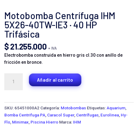
Motobomba Centrífuga IHM
5X26-40TW-IE3 · 40 HP
Trifásica
$
21.255.000
+ IVA
Electrobomba construida en hierro gris cl.30 con anillo de
fricción en bronce.
Motobomba
Añadir al carrito
Centrífuga
IHM
5X26-
40TW-
SKU:
65451000A2
Categoría:
Motobombas
Etiquetas:
Aquarium
,
IE3
Bomba Centrifuga PA
,
Caracol Super
,
Centrífugas
,
Eurolinea
,
Hy-
·
Flo
,
Minimax
,
Piscina Hierro
Marca:
IHM
40
HP