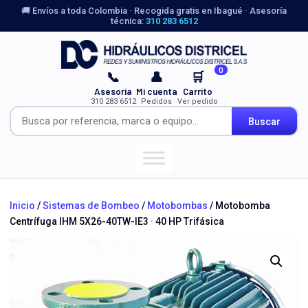
🚚 Envíos a toda Colombia · Recogida gratis en Ibagué · Asesoría
técnica:
310 283 6512
0
📞
👤
🛒
Asesoría
Mi cuenta
Carrito
310 283 6512
Pedidos
Ver pedido
Buscar
Inicio
/
Sistemas de Bombeo
/
Motobombas
/ Motobomba
Centrífuga IHM 5X26-40TW-IE3 · 40 HP Trifásica