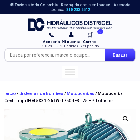
🚚 Envíos a toda Colombia · Recogida gratis en Ibagué · Asesoría
técnica:
310 283 6512
0
📞
👤
🛒
Asesoría
Mi cuenta
Carrito
310 283 6512
Pedidos
Ver pedido
Buscar
Inicio
/
Sistemas de Bombeo
/
Motobombas
/ Motobomba
Centrífuga IHM 5X31-25TW-1750-IE3 · 25 HP Trifásica