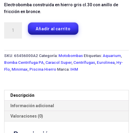
Electrobomba construida en hierro gris cl.30 con anillo de
fricción en bronce.
Motobomba
Añadir al carrito
Centrífuga
IHM
5X31-
25TW-
SKU:
65456000A2
Categoría:
Motobombas
Etiquetas:
Aquarium
,
1750-
Bomba Centrifuga PA
,
Caracol Super
,
Centrífugas
,
Eurolinea
,
Hy-
IE3
Flo
,
Minimax
,
Piscina Hierro
Marca:
IHM
·
25
HP
Trifásica
Descripción
cantidad
Información adicional
Valoraciones (0)