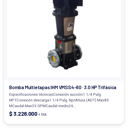
Bomba Multietapas IHM VMSS4-60 · 3.0 HP Trifásica
Especificaciones técnicasConexión succión1.1/4 Pulg.
NPTConexión descarga1.1/4 Pulg. NptAltura (ADT) Max85
MCaudal Max35 GPMCaudal medio26…
$
3.226.000
+ IVA