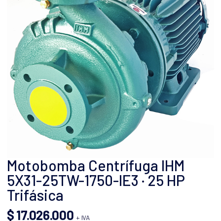
Motobomba Centrífuga IHM
5X31-25TW-1750-IE3 · 25 HP
Trifásica
$
17.026.000
+ IVA