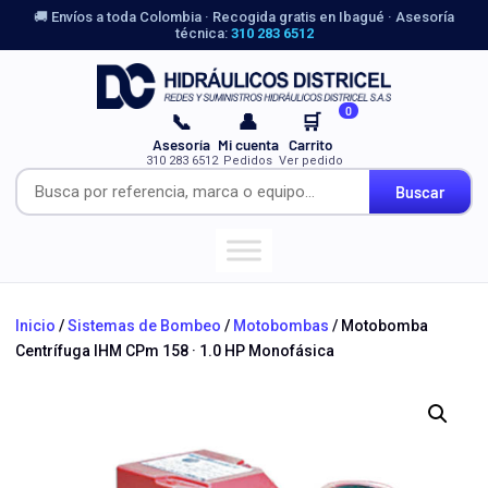
🚚 Envíos a toda Colombia · Recogida gratis en Ibagué · Asesoría
técnica:
310 283 6512
0
📞
👤
🛒
Asesoría
Mi cuenta
Carrito
310 283 6512
Pedidos
Ver pedido
Buscar
Inicio
/
Sistemas de Bombeo
/
Motobombas
/ Motobomba
Centrífuga IHM CPm 158 · 1.0 HP Monofásica