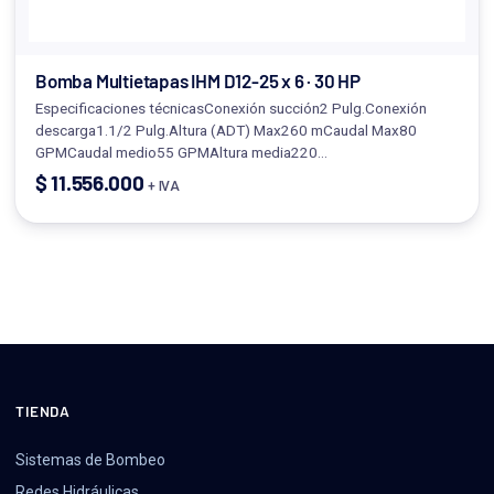
Bomba Multietapas IHM D12-25 x 6 · 30 HP
Especificaciones técnicasConexión succión2 Pulg.Conexión
descarga1.1/2 Pulg.Altura (ADT) Max260 mCaudal Max80
GPMCaudal medio55 GPMAltura media220…
$
11.556.000
+ IVA
TIENDA
Sistemas de Bombeo
Redes Hidráulicas