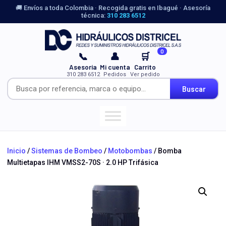
🚚 Envíos a toda Colombia · Recogida gratis en Ibagué · Asesoría
técnica:
310 283 6512
0
📞
👤
🛒
Asesoría
Mi cuenta
Carrito
310 283 6512
Pedidos
Ver pedido
Buscar
Inicio
/
Sistemas de Bombeo
/
Motobombas
/ Bomba
Multietapas IHM VMSS2-70S · 2.0 HP Trifásica