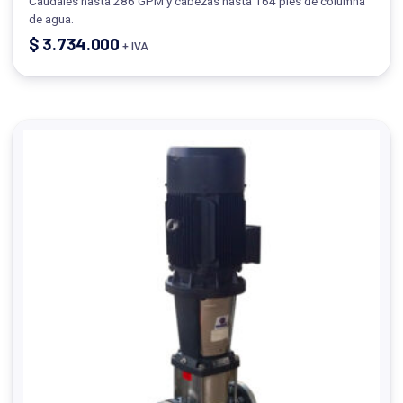
Caudales hasta 286 GPM y cabezas hasta 164 pies de columna
de agua.
$
3.734.000
+ IVA