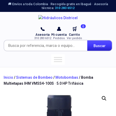
🚚 Envíos a toda Colombia · Recogida gratis en Ibagué · Asesoría
técnica:
310 283 6512
0
📞
👤
🛒
Asesoría
Mi cuenta
Carrito
310 283 6512
Pedidos
Ver pedido
Buscar
Inicio
/
Sistemas de Bombeo
/
Motobombas
/ Bomba
Multietapas IHM VMSS4-100S · 5.0 HP Trifásica