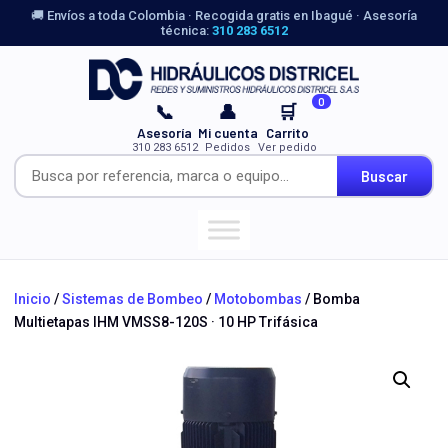
🚚 Envíos a toda Colombia · Recogida gratis en Ibagué · Asesoría
técnica:
310 283 6512
0
📞
👤
🛒
Asesoría
Mi cuenta
Carrito
310 283 6512
Pedidos
Ver pedido
Buscar
Inicio
/
Sistemas de Bombeo
/
Motobombas
/ Bomba
Multietapas IHM VMSS8-120S · 10 HP Trifásica