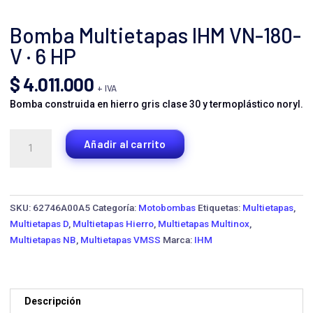
Bomba Multietapas IHM VN-180-
V · 6 HP
$
4.011.000
+ IVA
Bomba construida en hierro gris clase 30 y termoplástico noryl.
Bomba
Añadir al carrito
Multietapas
IHM
VN-
180-
SKU:
62746A00A5
Categoría:
Motobombas
Etiquetas:
Multietapas
,
V
Multietapas D
,
Multietapas Hierro
,
Multietapas Multinox
,
·
Multietapas NB
,
Multietapas VMSS
Marca:
IHM
6
HP
cantidad
Descripción