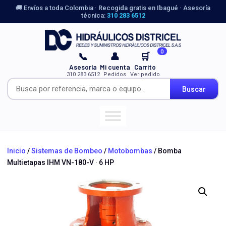
🚚 Envíos a toda Colombia · Recogida gratis en Ibagué · Asesoría
técnica:
310 283 6512
0
📞
👤
🛒
Asesoría
Mi cuenta
Carrito
310 283 6512
Pedidos
Ver pedido
Buscar
Inicio
/
Sistemas de Bombeo
/
Motobombas
/ Bomba
Multietapas IHM VN-180-V · 6 HP