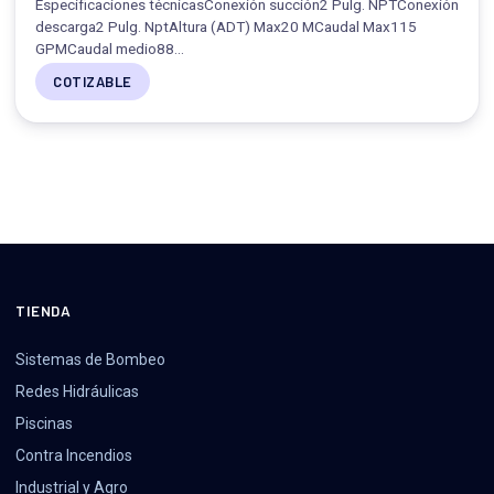
Especificaciones técnicasConexión succión2 Pulg. NPTConexión
descarga2 Pulg. NptAltura (ADT) Max20 MCaudal Max115
GPMCaudal medio88…
COTIZABLE
TIENDA
Sistemas de Bombeo
Redes Hidráulicas
Piscinas
Contra Incendios
Industrial y Agro