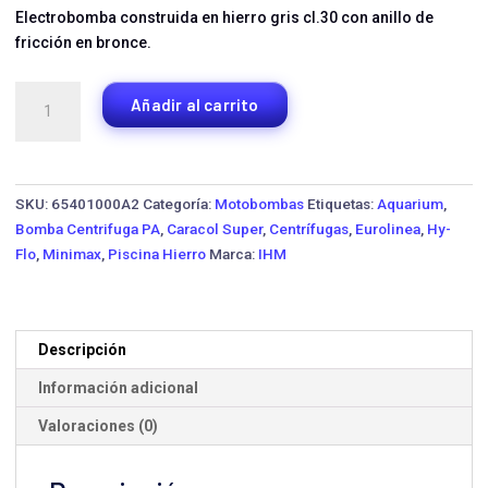
Electrobomba construida en hierro gris cl.30 con anillo de
fricción en bronce.
Motobomba
Añadir al carrito
Centrífuga
IHM
12X40-
100TW-
SKU:
65401000A2
Categoría:
Motobombas
Etiquetas:
Aquarium
,
1750-
Bomba Centrifuga PA
,
Caracol Super
,
Centrífugas
,
Eurolinea
,
Hy-
IE3
Flo
,
Minimax
,
Piscina Hierro
Marca:
IHM
·
100
HP
Trifásica
Descripción
cantidad
Información adicional
Valoraciones (0)