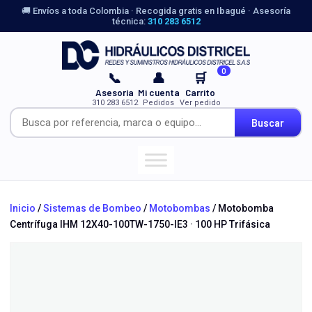
🚚 Envíos a toda Colombia · Recogida gratis en Ibagué · Asesoría
técnica:
310 283 6512
0
📞
👤
🛒
Asesoría
Mi cuenta
Carrito
310 283 6512
Pedidos
Ver pedido
Buscar
Inicio
/
Sistemas de Bombeo
/
Motobombas
/ Motobomba
Centrífuga IHM 12X40-100TW-1750-IE3 · 100 HP Trifásica