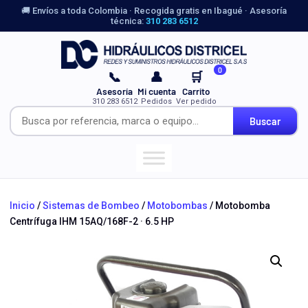
🚚 Envíos a toda Colombia · Recogida gratis en Ibagué · Asesoría
técnica:
310 283 6512
0
📞
👤
🛒
Asesoría
Mi cuenta
Carrito
310 283 6512
Pedidos
Ver pedido
Buscar
Inicio
/
Sistemas de Bombeo
/
Motobombas
/ Motobomba
Centrífuga IHM 15AQ/168F-2 · 6.5 HP