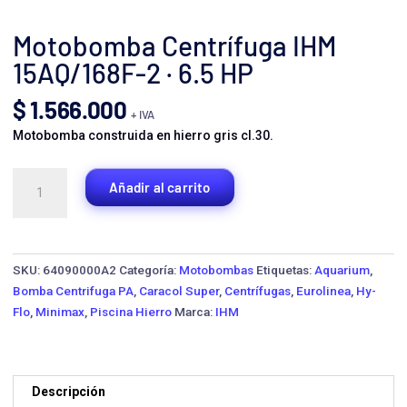
Motobomba Centrífuga IHM
15AQ/168F-2 · 6.5 HP
$
1.566.000
+ IVA
Motobomba construida en hierro gris cl.30.
Motobomba
Añadir al carrito
Centrífuga
IHM
15AQ/168F-
2
SKU:
64090000A2
Categoría:
Motobombas
Etiquetas:
Aquarium
,
·
Bomba Centrifuga PA
,
Caracol Super
,
Centrífugas
,
Eurolinea
,
Hy-
6.5
Flo
,
Minimax
,
Piscina Hierro
Marca:
IHM
HP
cantidad
Descripción