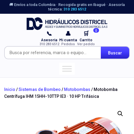
🚚 Envíos a toda Colombia · Recogida gratis en Ibagué · Asesoría
técnica:
310 283 6512
0
📞
👤
🛒
Asesoría
Mi cuenta
Carrito
310 283 6512
Pedidos
Ver pedido
Buscar
Inicio
/
Sistemas de Bombeo
/
Motobombas
/ Motobomba
Centrífuga IHM 15HH-10TTP IE3 · 10 HP Trifásica