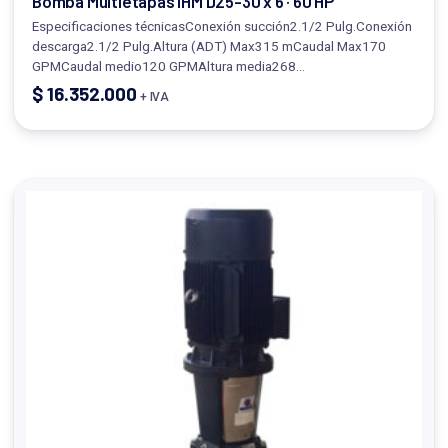
Bomba Multietapas IHM D25-30 x 6 · 60 HP
Especificaciones técnicasConexión succión2.1/2 Pulg.Conexión
descarga2.1/2 Pulg.Altura (ADT) Max315 mCaudal Max170
GPMCaudal medio120 GPMAltura media268…
$
16.352.000
+ IVA