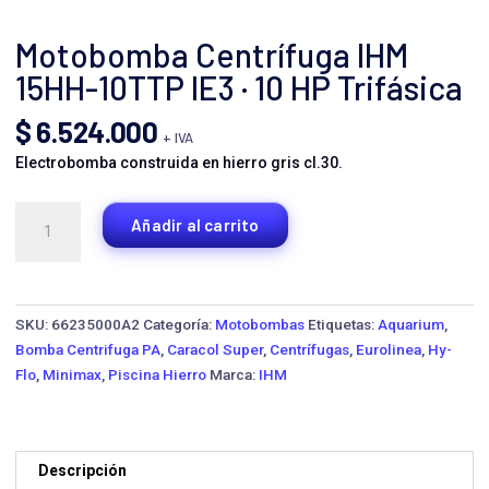
Motobomba Centrífuga IHM
15HH-10TTP IE3 · 10 HP Trifásica
$
6.524.000
+ IVA
Electrobomba construida en hierro gris cl.30.
Motobomba
Añadir al carrito
Centrífuga
IHM
15HH-
10TTP
SKU:
66235000A2
Categoría:
Motobombas
Etiquetas:
Aquarium
,
IE3
Bomba Centrifuga PA
,
Caracol Super
,
Centrífugas
,
Eurolinea
,
Hy-
·
Flo
,
Minimax
,
Piscina Hierro
Marca:
IHM
10
HP
Trifásica
cantidad
Descripción