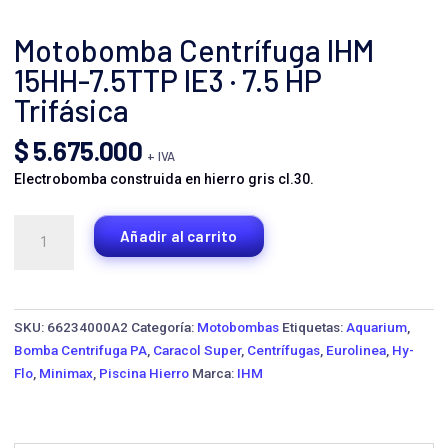
Motobomba Centrífuga IHM
15HH-7.5TTP IE3 · 7.5 HP
Trifásica
$
5.675.000
+ IVA
Electrobomba construida en hierro gris cl.30.
Motobomba
Añadir al carrito
Centrífuga
IHM
15HH-
7.5TTP
SKU:
66234000A2
Categoría:
Motobombas
Etiquetas:
Aquarium
,
IE3
Bomba Centrifuga PA
,
Caracol Super
,
Centrífugas
,
Eurolinea
,
Hy-
·
Flo
,
Minimax
,
Piscina Hierro
Marca:
IHM
7.5
HP
Trifásica