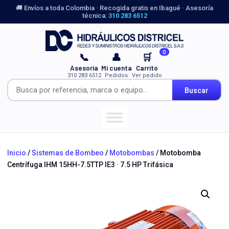
🚚 Envíos a toda Colombia · Recogida gratis en Ibagué · Asesoría
técnica:
310 283 6512
0
📞
👤
🛒
Asesoría
Mi cuenta
Carrito
310 283 6512
Pedidos
Ver pedido
Buscar
Inicio
/
Sistemas de Bombeo
/
Motobombas
/ Motobomba
Centrífuga IHM 15HH-7.5TTP IE3 · 7.5 HP Trifásica