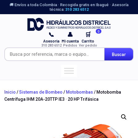
🚚 Envíos a toda Colombia · Recogida gratis en Ibagué · Asesoría
técnica:
310 283 6512
0
📞
👤
🛒
Asesoría
Mi cuenta
Carrito
310 283 6512
Pedidos
Ver pedido
Buscar
Inicio
/
Sistemas de Bombeo
/
Motobombas
/ Motobomba
Centrífuga IHM 20A-20TTP IE3 · 20 HP Trifásica