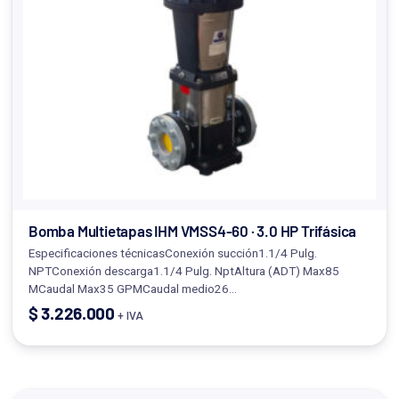
Bomba Multietapas IHM VMSS4-60 · 3.0 HP Trifásica
Especificaciones técnicasConexión succión1.1/4 Pulg.
NPTConexión descarga1.1/4 Pulg. NptAltura (ADT) Max85
MCaudal Max35 GPMCaudal medio26…
$
3.226.000
+ IVA