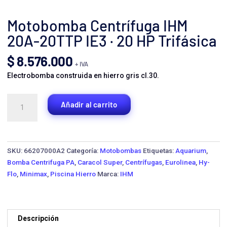
Motobomba Centrífuga IHM
20A-20TTP IE3 · 20 HP Trifásica
$
8.576.000
+ IVA
Electrobomba construida en hierro gris cl.30.
Motobomba
Añadir al carrito
Centrífuga
IHM
20A-
20TTP
SKU:
66207000A2
Categoría:
Motobombas
Etiquetas:
Aquarium
,
IE3
Bomba Centrifuga PA
,
Caracol Super
,
Centrífugas
,
Eurolinea
,
Hy-
·
Flo
,
Minimax
,
Piscina Hierro
Marca:
IHM
20
HP
Trifásica
cantidad
Descripción