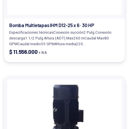
Bomba Multietapas IHM D12-25 x 6 · 30 HP
Especificaciones técnicasConexión succión2 Pulg.Conexión
descarga1.1/2 Pulg.Altura (ADT) Max260 mCaudal Max80
GPMCaudal medio55 GPMAltura media220…
$
11.556.000
+ IVA