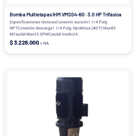
Bomba Multietapas IHM VMSS4-60 · 3.0 HP Trifásica
Especificaciones técnicasConexión succión1.1/4 Pulg.
NPTConexión descarga1.1/4 Pulg. NptAltura (ADT) Max85
MCaudal Max35 GPMCaudal medio26…
$
3.226.000
+ IVA