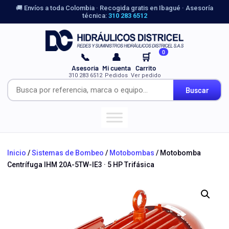
🚚 Envíos a toda Colombia · Recogida gratis en Ibagué · Asesoría
técnica:
310 283 6512
0
📞
👤
🛒
Asesoría
Mi cuenta
Carrito
310 283 6512
Pedidos
Ver pedido
Buscar
Inicio
/
Sistemas de Bombeo
/
Motobombas
/ Motobomba
Centrífuga IHM 20A-5TW-IE3 · 5 HP Trifásica