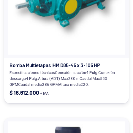
Bomba Multietapas IHM D85-45 x 3 · 105 HP
Especificaciones técnicasConexión succión4 Pulg.Conexión
descarga4 Pulg.Altura (ADT) Max230 mCaudal Max550
GPMCaudal medio286 GPMAltura media220…
$
18.612.000
+ IVA