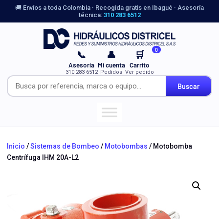
🚚 Envíos a toda Colombia · Recogida gratis en Ibagué · Asesoría
técnica:
310 283 6512
0
📞
👤
🛒
Asesoría
Mi cuenta
Carrito
310 283 6512
Pedidos
Ver pedido
Buscar
Inicio
/
Sistemas de Bombeo
/
Motobombas
/ Motobomba
Centrífuga IHM 20A-L2