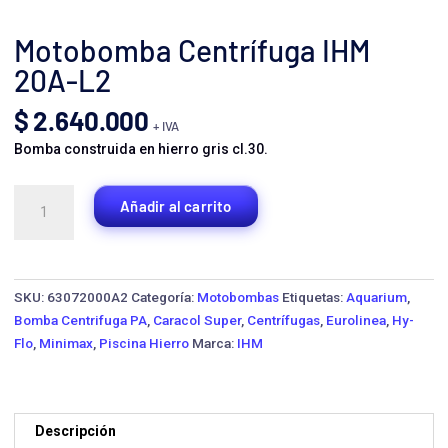
Motobomba Centrífuga IHM
20A-L2
$
2.640.000
+ IVA
Bomba construida en hierro gris cl.30.
Motobomba
Añadir al carrito
Centrífuga
IHM
20A-
L2
SKU:
63072000A2
Categoría:
Motobombas
Etiquetas:
Aquarium
,
cantidad
Bomba Centrifuga PA
,
Caracol Super
,
Centrífugas
,
Eurolinea
,
Hy-
Flo
,
Minimax
,
Piscina Hierro
Marca:
IHM
Descripción