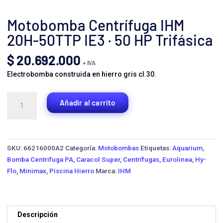
Motobomba Centrífuga IHM
20H-50TTP IE3 · 50 HP Trifásica
$
20.692.000
+ IVA
Electrobomba construida en hierro gris cl.30.
Motobomba
Añadir al carrito
Centrífuga
IHM
20H-
50TTP
SKU:
66216000A2
Categoría:
Motobombas
Etiquetas:
Aquarium
,
IE3
Bomba Centrifuga PA
,
Caracol Super
,
Centrífugas
,
Eurolinea
,
Hy-
·
Flo
,
Minimax
,
Piscina Hierro
Marca:
IHM
50
HP
Trifásica
cantidad
Descripción