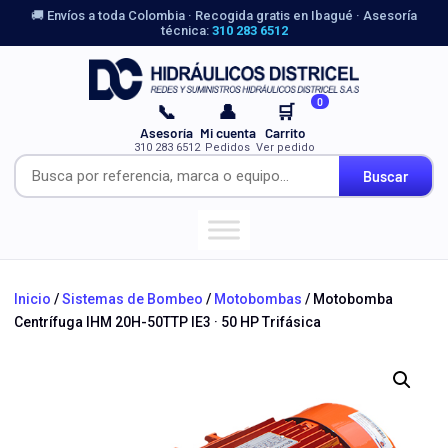
🚚 Envíos a toda Colombia · Recogida gratis en Ibagué · Asesoría
técnica:
310 283 6512
0
📞
👤
🛒
Asesoría
Mi cuenta
Carrito
310 283 6512
Pedidos
Ver pedido
Buscar
Inicio
/
Sistemas de Bombeo
/
Motobombas
/ Motobomba
Centrífuga IHM 20H-50TTP IE3 · 50 HP Trifásica