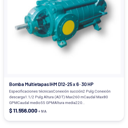
Bomba Multietapas IHM D12-25 x 6 · 30 HP
Especificaciones técnicasConexión succión2 Pulg.Conexión
descarga1.1/2 Pulg.Altura (ADT) Max260 mCaudal Max80
GPMCaudal medio55 GPMAltura media220…
$
11.556.000
+ IVA