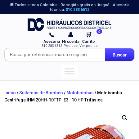
🚚 Envíos a toda Colombia · Recogida gratis en Ibagué · Asesoría
técnica:
310 283 6512
0
📞
👤
🛒
Asesoría
Mi cuenta
Carrito
310 283 6512
Pedidos
Ver pedido
Buscar
Inicio
/
Sistemas de Bombeo
/
Motobombas
/ Motobomba
Centrífuga IHM 20HH-10TTP IE3 · 10 HP Trifásica