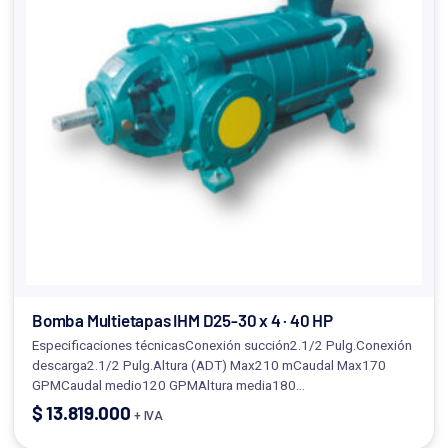
Bomba Multietapas IHM D25-30 x 4 · 40 HP
Especificaciones técnicasConexión succión2.1/2 Pulg.Conexión
descarga2.1/2 Pulg.Altura (ADT) Max210 mCaudal Max170
GPMCaudal medio120 GPMAltura media180…
$
13.819.000
+ IVA