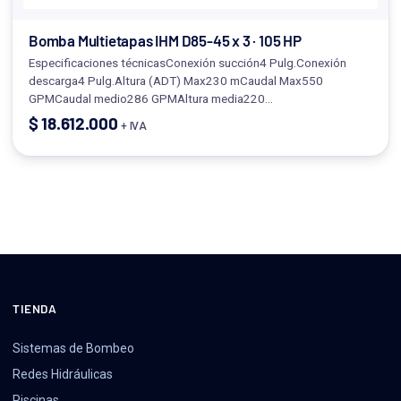
Bomba Multietapas IHM D85-45 x 3 · 105 HP
Especificaciones técnicasConexión succión4 Pulg.Conexión
descarga4 Pulg.Altura (ADT) Max230 mCaudal Max550
GPMCaudal medio286 GPMAltura media220…
$
18.612.000
+ IVA
TIENDA
Sistemas de Bombeo
Redes Hidráulicas
Piscinas