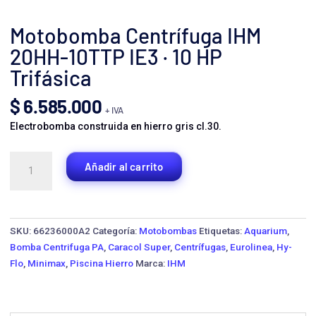
Motobomba Centrífuga IHM
20HH-10TTP IE3 · 10 HP
Trifásica
$
6.585.000
+ IVA
Electrobomba construida en hierro gris cl.30.
Motobomba
Añadir al carrito
Centrífuga
IHM
20HH-
10TTP
SKU:
66236000A2
Categoría:
Motobombas
Etiquetas:
Aquarium
,
IE3
Bomba Centrifuga PA
,
Caracol Super
,
Centrífugas
,
Eurolinea
,
Hy-
·
Flo
,
Minimax
,
Piscina Hierro
Marca:
IHM
10
HP
Trifásica