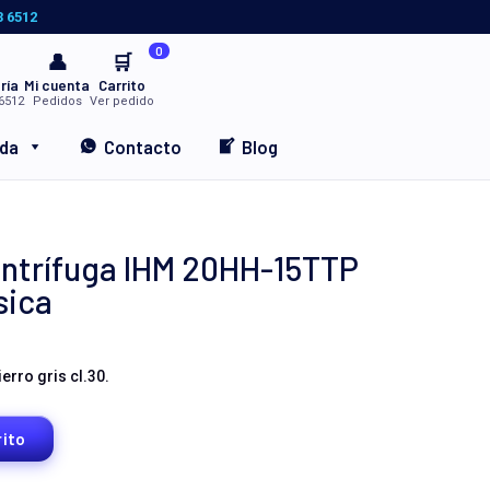
3 6512
0
👤
🛒
ría
Mi cuenta
Carrito
6512
Pedidos
Ver pedido
nda
Contacto
Blog
trífuga IHM 20HH-15TTP
ásica
rro gris cl.30.
rito