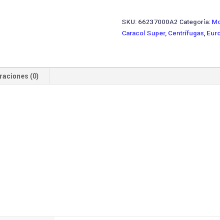
20HH-
15TTP
SKU:
66237000A2
Categoría:
Mo
IE3
Caracol Super
,
Centrífugas
,
Euro
·
15
HP
Trifásica
raciones (0)
cantidad