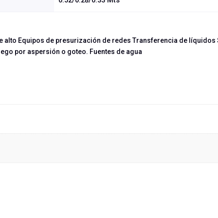
0.52/0.28/0.33 Mts
ue alto Equipos de presurización de redes Transferencia de líquidos
Riego por aspersión o goteo. Fuentes de agua