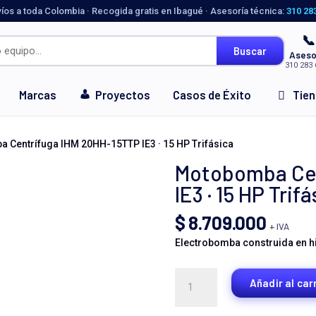
víos a toda Colombia · Recogida gratis en Ibagué · Asesoría técnica:
310 28
📞
Buscar
Aseso
310 283 
Marcas
Proyectos
Casos de Éxito
Tie
 Centrífuga IHM 20HH-15TTP IE3 · 15 HP Trifásica
Motobomba Cen
IE3 · 15 HP Trif
$
8.709.000
+ IVA
Electrobomba construida en hie
Motobomba
Añadir al car
Centrífuga
IHM