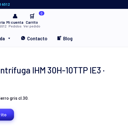
3 6512
0
👤
🛒
ría
Mi cuenta
Carrito
6512
Pedidos
Ver pedido
nda
Contacto
Blog
rífuga IHM 30H-10TTP IE3 ·
rro gris cl.30.
rito