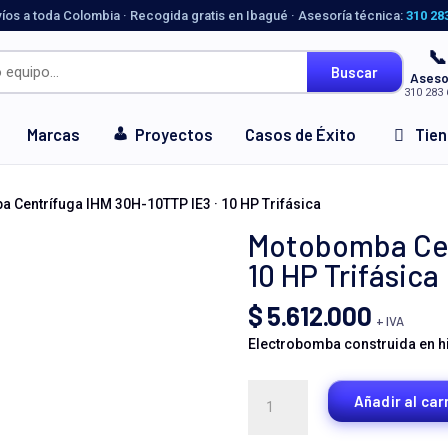
víos a toda Colombia · Recogida gratis en Ibagué · Asesoría técnica:
310 28
📞
Buscar
Aseso
310 283 
Marcas
Proyectos
Casos de Éxito
Tie
 Centrífuga IHM 30H-10TTP IE3 · 10 HP Trifásica
Motobomba Cent
10 HP Trifásica
$
5.612.000
+ IVA
Electrobomba construida en hie
Motobomba
Añadir al car
Centrífuga
IHM