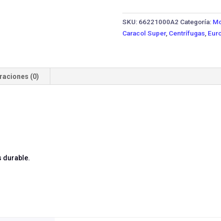
30H-
10TTP
SKU:
66221000A2
Categoría:
Mo
IE3
Caracol Super
,
Centrífugas
,
Euro
·
10
HP
Trifásica
raciones (0)
cantidad
s durable.