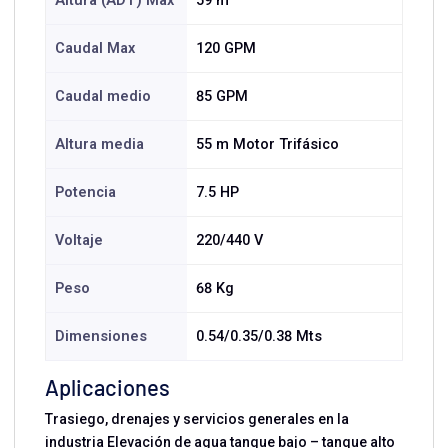
Altura (ADT) Max
59 m
Caudal Max
120 GPM
Caudal medio
85 GPM
Altura media
55 m Motor Trifásico
Potencia
7.5 HP
Voltaje
220/440 V
Peso
68 Kg
Dimensiones
0.54/0.35/0.38 Mts
Aplicaciones
Trasiego, drenajes y servicios generales en la
industria Elevación de agua tanque bajo – tanque alto