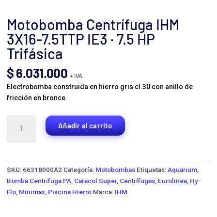
Motobomba Centrífuga IHM
3X16-7.5TTP IE3 · 7.5 HP
Trifásica
$
6.031.000
+ IVA
Electrobomba construida en hierro gris cl.30 con anillo de
fricción en bronce.
Motobomba
Añadir al carrito
Centrífuga
IHM
3X16-
7.5TTP
SKU:
66318000A2
Categoría:
Motobombas
Etiquetas:
Aquarium
,
IE3
Bomba Centrifuga PA
,
Caracol Super
,
Centrífugas
,
Eurolinea
,
Hy-
·
Flo
,
Minimax
,
Piscina Hierro
Marca:
IHM
7.5
HP