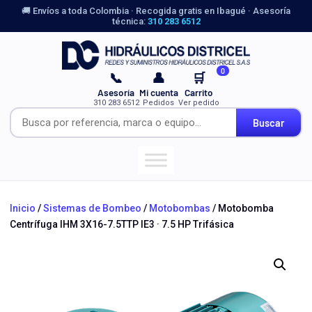
🚚 Envíos a toda Colombia · Recogida gratis en Ibagué · Asesoría
técnica:
310 283 6512
0
📞
👤
🛒
Asesoría
Mi cuenta
Carrito
310 283 6512
Pedidos
Ver pedido
Buscar
Inicio
/
Sistemas de Bombeo
/
Motobombas
/ Motobomba
Centrífuga IHM 3X16-7.5TTP IE3 · 7.5 HP Trifásica