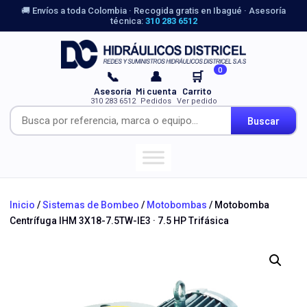
🚚 Envíos a toda Colombia · Recogida gratis en Ibagué · Asesoría
técnica:
310 283 6512
0
📞
👤
🛒
Asesoría
Mi cuenta
Carrito
310 283 6512
Pedidos
Ver pedido
Buscar
Inicio
/
Sistemas de Bombeo
/
Motobombas
/ Motobomba
Centrífuga IHM 3X18-7.5TW-IE3 · 7.5 HP Trifásica