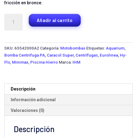
fricción en bronce.
Motobomba
Añadir al carrito
Centrífuga
IHM
3X18-
7.5TW-
SKU:
65542000A2
Categoría:
Motobombas
Etiquetas:
Aquarium
,
IE3
Bomba Centrifuga PA
,
Caracol Super
,
Centrífugas
,
Eurolinea
,
Hy-
·
Flo
,
Minimax
,
Piscina Hierro
Marca:
IHM
7.5
HP
Trifásica
cantidad
Descripción
Información adicional
Valoraciones (0)
Descripción