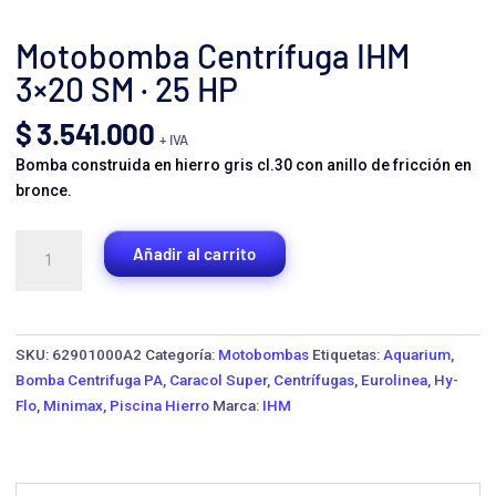
Motobomba Centrífuga IHM
3×20 SM · 25 HP
$
3.541.000
+ IVA
Bomba construida en hierro gris cl.30 con anillo de fricción en
bronce.
Motobomba
Añadir al carrito
Centrífuga
IHM
3x20
SM
SKU:
62901000A2
Categoría:
Motobombas
Etiquetas:
Aquarium
,
·
Bomba Centrifuga PA
,
Caracol Super
,
Centrífugas
,
Eurolinea
,
Hy-
25
Flo
,
Minimax
,
Piscina Hierro
Marca:
IHM
HP
cantidad