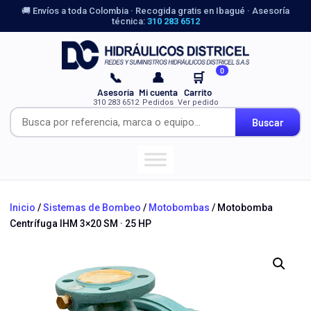
🚚 Envíos a toda Colombia · Recogida gratis en Ibagué · Asesoría
técnica:
310 283 6512
0
📞
👤
🛒
Asesoría
Mi cuenta
Carrito
310 283 6512
Pedidos
Ver pedido
Buscar
Inicio
/
Sistemas de Bombeo
/
Motobombas
/ Motobomba
Centrífuga IHM 3×20 SM · 25 HP