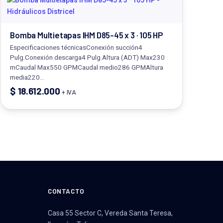
Bomba Multietapas IHM D85-45 x 3 · 105 HP
Especificaciones técnicasConexión succión4
Pulg.Conexión descarga4 Pulg.Altura (ADT) Max230
mCaudal Max550 GPMCaudal medio286 GPMAltura
media220…
$
18.612.000
+ IVA
CONTACTO
Casa 55 Sector C, Vereda Santa Teresa,