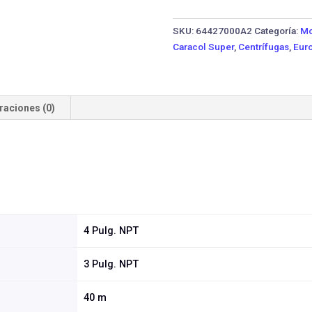
40A-
10MW
SKU:
64427000A2
Categoría:
Mo
·
Caracol Super
,
Centrífugas
,
Euro
10
HP
Monofásica
cantidad
raciones (0)
4 Pulg. NPT
3 Pulg. NPT
40 m