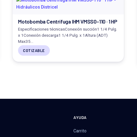
Motobomba Centrífuga IHM VMSS0-110 · 1 HP
Especificaciones técnicasConexión succión1 1/4 Pulg.
x 1Conexión descarga1 1/4 Pulg. x 1Altura (ADT)
Max35…
COTIZABLE
A
AYUDA
Carrito