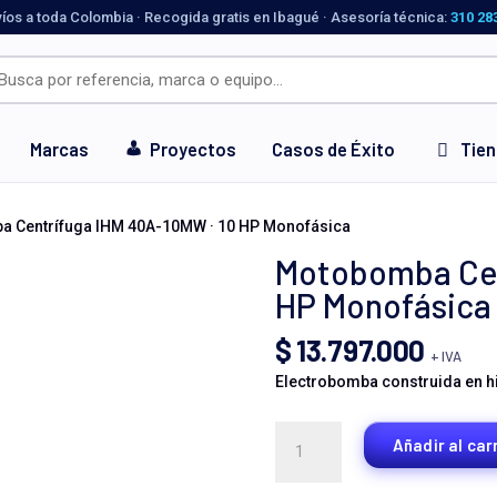
víos a toda Colombia · Recogida gratis en Ibagué · Asesoría técnica:
310 28
Marcas
Proyectos
Casos de Éxito
Tie
a Centrífuga IHM 40A-10MW · 10 HP Monofásica
Motobomba Cen
HP Monofásica
$
13.797.000
+ IVA
Electrobomba construida en hie
Motobomba
Añadir al car
Centrífuga
IHM