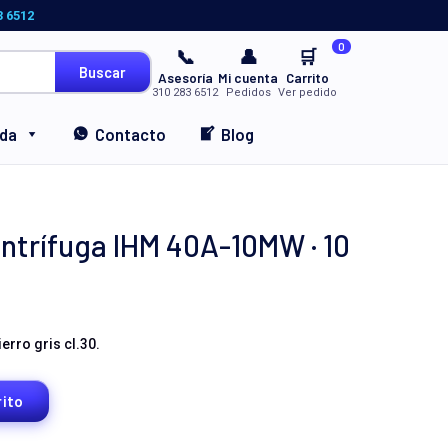
3 6512
0
📞
👤
🛒
Buscar
Asesoría
Mi cuenta
Carrito
310 283 6512
Pedidos
Ver pedido
nda
Contacto
Blog
trífuga IHM 40A-10MW · 10
rro gris cl.30.
rito