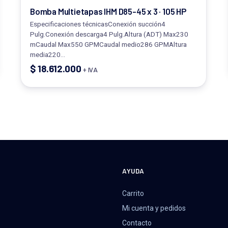
Bomba Multietapas IHM D85-45 x 3 · 105 HP
Especificaciones técnicasConexión succión4
Pulg.Conexión descarga4 Pulg.Altura (ADT) Max230
mCaudal Max550 GPMCaudal medio286 GPMAltura
media220…
$
18.612.000
+ IVA
A
AYUDA
Carrito
Mi cuenta y pedidos
Contacto