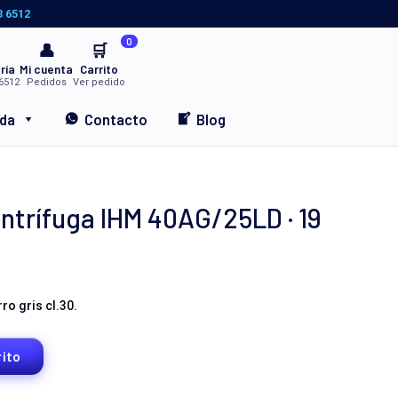
3 6512
0
👤
🛒
ría
Mi cuenta
Carrito
6512
Pedidos
Ver pedido
nda
Contacto
Blog
trífuga IHM 40AG/25LD · 19
o gris cl.30.
rito