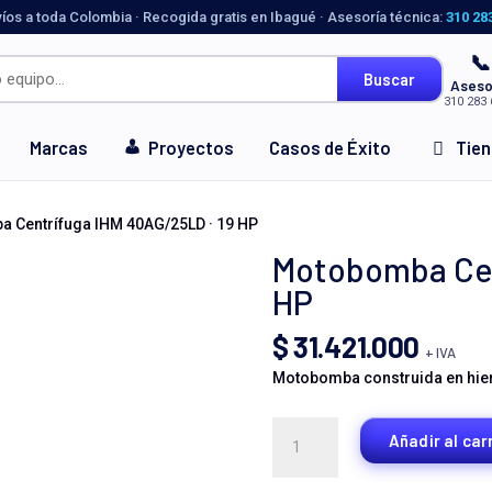
víos a toda Colombia · Recogida gratis en Ibagué · Asesoría técnica:
310 28
📞
Buscar
Aseso
310 283 
Marcas
Proyectos
Casos de Éxito
Tie
 Centrífuga IHM 40AG/25LD · 19 HP
Motobomba Cen
HP
$
31.421.000
+ IVA
Motobomba construida en hierr
Motobomba
Añadir al car
Centrífuga
IHM