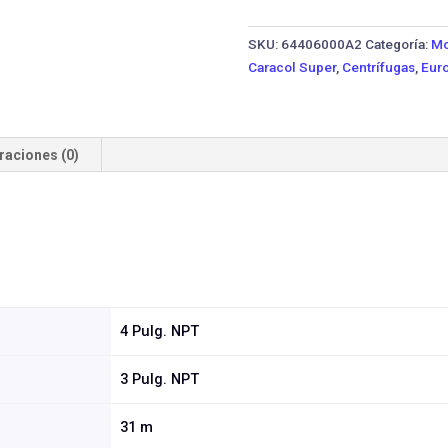
40AG/25LD
·
SKU:
64406000A2
Categoría:
Mo
19
Caracol Super
,
Centrífugas
,
Euro
HP
cantidad
raciones (0)
4 Pulg. NPT
3 Pulg. NPT
31 m