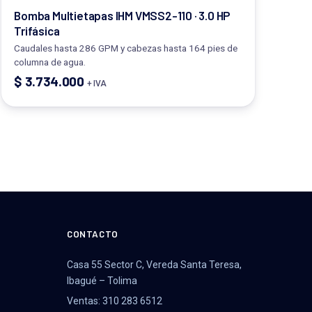
Bomba Multietapas IHM VMSS2-110 · 3.0 HP
Trifásica
Caudales hasta 286 GPM y cabezas hasta 164 pies de
columna de agua.
$
3.734.000
+ IVA
CONTACTO
Casa 55 Sector C, Vereda Santa Teresa,
Ibagué – Tolima
Ventas: 310 283 6512