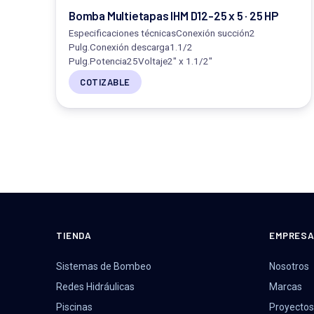
Bomba Multietapas IHM D12-25 x 5 · 25 HP
Especificaciones técnicasConexión succión2
Pulg.Conexión descarga1.1/2
Pulg.Potencia25Voltaje2" x 1.1/2"
COTIZABLE
TIENDA
EMPRES
Sistemas de Bombeo
Nosotros
Redes Hidráulicas
Marcas
Piscinas
Proyectos