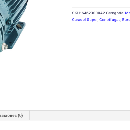
5x13-
7.5MW
SKU:
64623000A2
Categoría:
Mo
·
Caracol Super
,
Centrífugas
,
Euro
7.5
HP
Monofásica
cantidad
raciones (0)