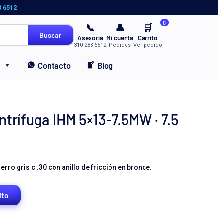
3 6512
0
📞
👤
🛒
Buscar
Asesoría
Mi cuenta
Carrito
310 283 6512
Pedidos
Ver pedido
Contacto
Blog
rífuga IHM 5×13-7.5MW · 7.5
rro gris cl.30 con anillo de fricción en bronce.
ito