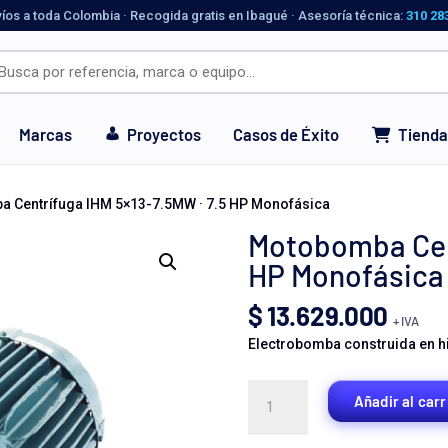
víos a toda Colombia · Recogida gratis en Ibagué · Asesoría técnica:
310 28
Marcas
Proyectos
Casos de Éxito
Tienda
 Centrífuga IHM 5×13-7.5MW · 7.5 HP Monofásica
Motobomba Cent
HP Monofásica
$
13.629.000
+ IVA
Electrobomba construida en hie
Motobomba
Añadir al carr
Centrífuga
IHM