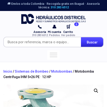
🚚 Envíos a toda Colombia · Recogida gratis en Ibagué · Asesoría
técnica:
310 283 6512
0
📞
👤
🛒
Asesoría
Mi cuenta
Carrito
310 283 6512
Pedidos
Ver pedido
Buscar
Inicio
/
Sistemas de Bombeo
/
Motobombas
/ Motobomba
Centrífuga IHM 5×26 PE · 12 HP