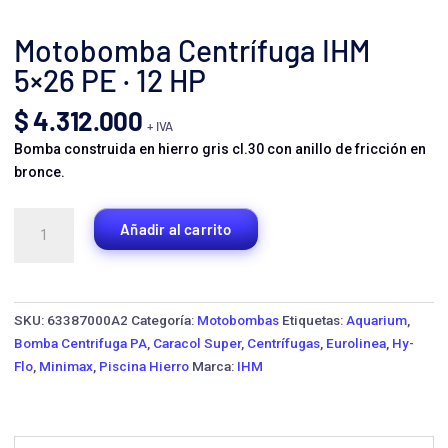
Motobomba Centrífuga IHM
5×26 PE · 12 HP
$
4.312.000
+ IVA
Bomba construida en hierro gris cl.30 con anillo de fricción en
bronce.
Motobomba
Añadir al carrito
Centrífuga
IHM
5x26
PE
SKU:
63387000A2
Categoría:
Motobombas
Etiquetas:
Aquarium
,
·
Bomba Centrifuga PA
,
Caracol Super
,
Centrífugas
,
Eurolinea
,
Hy-
12
Flo
,
Minimax
,
Piscina Hierro
Marca:
IHM
HP
cantidad