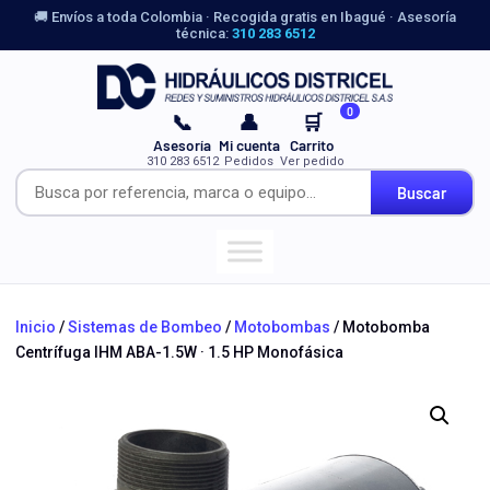
🚚 Envíos a toda Colombia · Recogida gratis en Ibagué · Asesoría
técnica:
310 283 6512
0
📞
👤
🛒
Asesoría
Mi cuenta
Carrito
310 283 6512
Pedidos
Ver pedido
Buscar
Inicio
/
Sistemas de Bombeo
/
Motobombas
/ Motobomba
Centrífuga IHM ABA-1.5W · 1.5 HP Monofásica