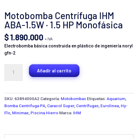
Motobomba Centrífuga IHM
ABA-1.5W · 1.5 HP Monofásica
$
1.890.000
+ IVA
Electrobomba básica construida en plástico de ingeniería noryl
gfn-2
Motobomba
Añadir al carrito
Centrífuga
IHM
ABA-
1.5W
SKU:
63894000A2
Categoría:
Motobombas
Etiquetas:
Aquarium
,
·
Bomba Centrifuga PA
,
Caracol Super
,
Centrífugas
,
Eurolinea
,
Hy-
1.5
Flo
,
Minimax
,
Piscina Hierro
Marca:
IHM
HP
Monofásica
cantidad