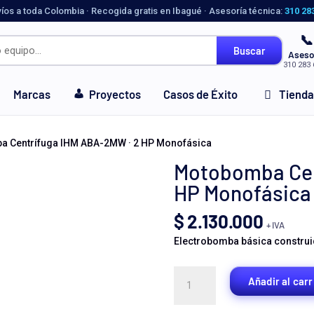
víos a toda Colombia · Recogida gratis en Ibagué · Asesoría técnica:
310 28
📞
Buscar
Aseso
310 283 
Marcas
Proyectos
Casos de Éxito
Tienda
a Centrífuga IHM ABA-2MW · 2 HP Monofásica
Motobomba Cen
HP Monofásica
$
2.130.000
+ IVA
Electrobomba básica construid
Motobomba
Añadir al carr
Centrífuga
IHM