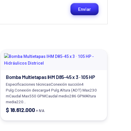
Bomba Multietapas IHM D85-45 x 3 · 105 HP
Especificaciones técnicasConexión succión4
Pulg.Conexión descarga4 Pulg.Altura (ADT) Max230
mCaudal Max550 GPMCaudal medio286 GPMAltura
media220…
$
18.612.000
+ IVA