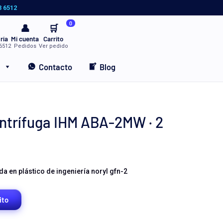
3 6512
0
👤
🛒
ría
Mi cuenta
Carrito
6512
Pedidos
Ver pedido
Contacto
Blog
trífuga IHM ABA-2MW · 2
a en plástico de ingeniería noryl gfn-2
ito