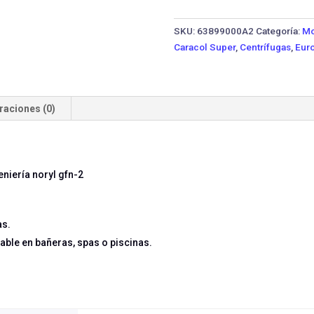
ABA-
2MW
SKU:
63899000A2
Categoría:
Mo
·
Caracol Super
,
Centrífugas
,
Euro
2
HP
Monofásica
cantidad
raciones (0)
niería noryl gfn-2
as.
able en bañeras, spas o piscinas.