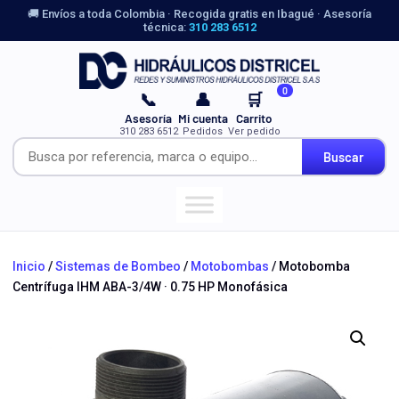
🚚 Envíos a toda Colombia · Recogida gratis en Ibagué · Asesoría
técnica:
310 283 6512
0
📞
👤
🛒
Asesoría
Mi cuenta
Carrito
310 283 6512
Pedidos
Ver pedido
Buscar
Inicio
/
Sistemas de Bombeo
/
Motobombas
/ Motobomba
Centrífuga IHM ABA-3/4W · 0.75 HP Monofásica