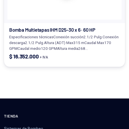
Bomba Multietapas IHM D25-30 x 6 · 60 HP
Especificaciones técnicasConexión succión2.1/2 Pulg.Conexión
descarga2.1/2 Pulg.Altura (ADT) Max315 mCaudal Max170
GPMCaudal medio120 GPMAltura media268…
$
16.352.000
+ IVA
TIENDA
Sistemas de Bombeo