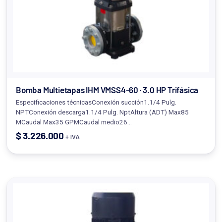
Bomba Multietapas IHM VMSS4-60 · 3.0 HP Trifásica
Especificaciones técnicasConexión succión1.1/4 Pulg.
NPTConexión descarga1.1/4 Pulg. NptAltura (ADT) Max85
MCaudal Max35 GPMCaudal medio26…
$
3.226.000
+ IVA