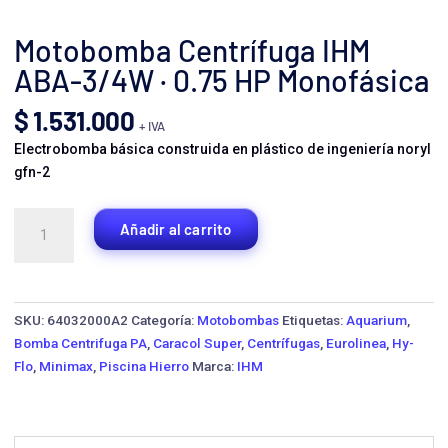
Motobomba Centrífuga IHM
ABA-3/4W · 0.75 HP Monofásica
$
1.531.000
+ IVA
Electrobomba básica construida en plástico de ingeniería noryl
gfn-2
Motobomba
Añadir al carrito
Centrífuga
IHM
ABA-
3/4W
SKU:
64032000A2
Categoría:
Motobombas
Etiquetas:
Aquarium
,
·
Bomba Centrifuga PA
,
Caracol Super
,
Centrífugas
,
Eurolinea
,
Hy-
0.75
Flo
,
Minimax
,
Piscina Hierro
Marca:
IHM
HP
Monofásica
cantidad