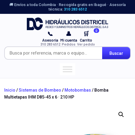
🚚 Envíos a toda Colombia · Recogida gratis en Ibagué · Asesoría
técnica:
310 283 6512
0
📞
👤
🛒
Asesoría
Mi cuenta
Carrito
310 283 6512
Pedidos
Ver pedido
Buscar
Inicio
/
Sistemas de Bombeo
/
Motobombas
/ Bomba
Multietapas IHM D85-45 x 6 · 210 HP