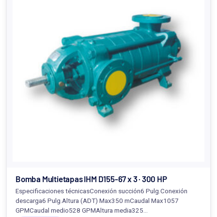
Bomba Multietapas IHM D155-67 x 3 · 300 HP
Especificaciones técnicasConexión succión6 Pulg.Conexión
descarga6 Pulg.Altura (ADT) Max350 mCaudal Max1057
GPMCaudal medio528 GPMAltura media325…