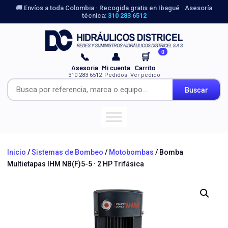
🚚 Envíos a toda Colombia · Recogida gratis en Ibagué · Asesoría
técnica:
310 283 6512
0
📞
👤
🛒
Asesoría
Mi cuenta
Carrito
310 283 6512
Pedidos
Ver pedido
Buscar
Inicio
/
Sistemas de Bombeo
/
Motobombas
/ Bomba
Multietapas IHM NB(F)5-5 · 2 HP Trifásica