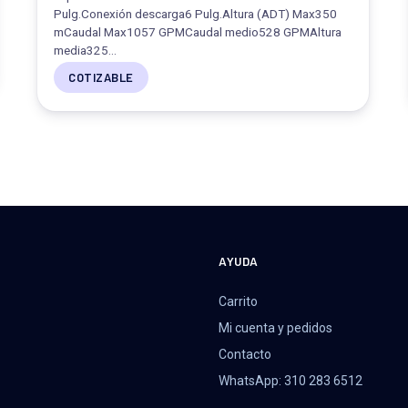
Pulg.Conexión descarga6 Pulg.Altura (ADT) Max350
mCaudal Max1057 GPMCaudal medio528 GPMAltura
media325…
COTIZABLE
A
AYUDA
Carrito
Mi cuenta y pedidos
Contacto
WhatsApp: 310 283 6512