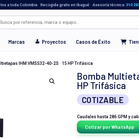
víos a toda Colombia · Recogida gratis en Ibagué · Asesoría técnica:
310 28
Marcas
Proyectos
Casos de Éxito
Tie
tietapas IHM VMSS32-40-2S · 15 HP Trifásica
Bomba Multieta
HP Trifásica
COTIZABLE
Caudales hasta 286 GPM y cab
Cotizar por WhatsApp