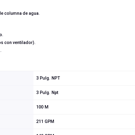
de columna de agua.
o.
s con ventilador).
.
3 Pulg. NPT
3 Pulg. Npt
100 M
211 GPM