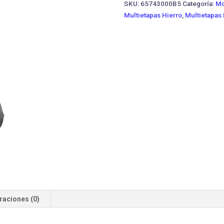
SKU:
65743000B5
Categoría:
Mo
Multietapas Hierro
,
Multietapas
raciones (0)