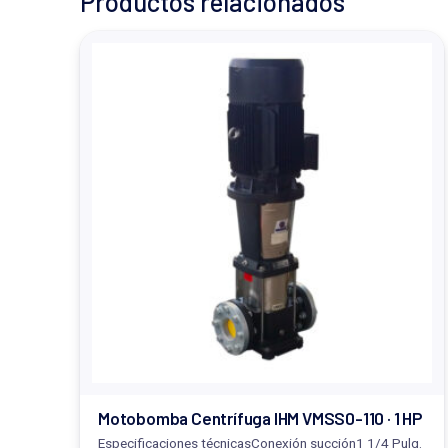
Productos relacionados
Motobomba Centrífuga IHM VMSS0-110 · 1 HP
Especificaciones técnicasConexión succión1 1/4 Pulg.