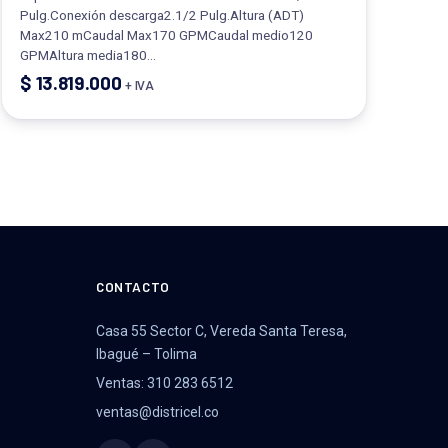
Pulg.Conexión descarga2.1/2 Pulg.Altura (ADT)
Max210 mCaudal Max170 GPMCaudal medio120
GPMAltura media180…
$
13.819.000
+ IVA
CONTACTO
Casa 55 Sector C, Vereda Santa Teresa,
Ibagué – Tolima
Ventas: 310 283 6512
ventas@districel.co