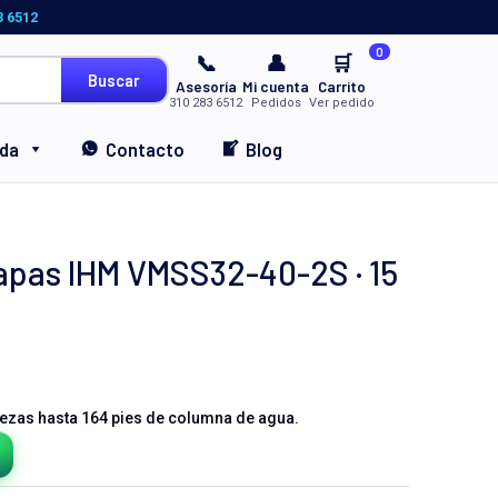
3 6512
0
📞
👤
🛒
Buscar
Asesoría
Mi cuenta
Carrito
310 283 6512
Pedidos
Ver pedido
nda
Contacto
Blog
pas IHM VMSS32-40-2S · 15
ezas hasta 164 pies de columna de agua.