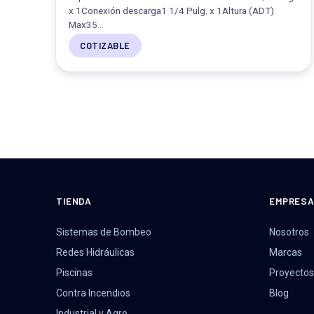
x 1Conexión descarga1 1/4 Pulg. x 1Altura (ADT)
Max35…
COTIZABLE
TIENDA
EMPRES
Sistemas de Bombeo
Nosotros
Redes Hidráulicas
Marcas
Piscinas
Proyectos
Contra Incendios
Blog
Industrial y Agro