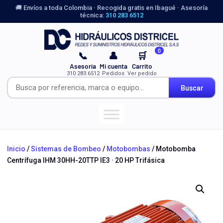
🚚 Envíos a toda Colombia · Recogida gratis en Ibagué · Asesoría
técnica:
310 283 6512
0
📞
👤
🛒
Asesoría
Mi cuenta
Carrito
310 283 6512
Pedidos
Ver pedido
Buscar
Inicio
/
Sistemas de Bombeo
/
Motobombas
/ Motobomba
Centrífuga IHM 30HH-20TTP IE3 · 20 HP Trifásica