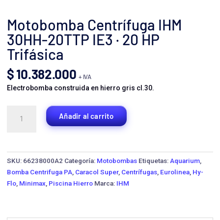
Motobomba Centrífuga IHM
30HH-20TTP IE3 · 20 HP
Trifásica
$
10.382.000
+ IVA
Electrobomba construida en hierro gris cl.30.
Motobomba
Añadir al carrito
Centrífuga
IHM
30HH-
20TTP
SKU:
66238000A2
Categoría:
Motobombas
Etiquetas:
Aquarium
,
IE3
Bomba Centrifuga PA
,
Caracol Super
,
Centrífugas
,
Eurolinea
,
Hy-
·
Flo
,
Minimax
,
Piscina Hierro
Marca:
IHM
20
HP
Trifásica